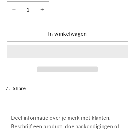
Aantal
Aantal
verlagen
verhogen
voor
voor
Wilkinson
Wilkinson
In winkelwagen
-
-
Hydro
Hydro
3
3
-
-
Skin
Skin
-
-
Protection
Protection
Share
-
-
4+1
4+1
Stuks
Stuks
Deel informatie over je merk met klanten.
Beschrijf een product, doe aankondigingen of