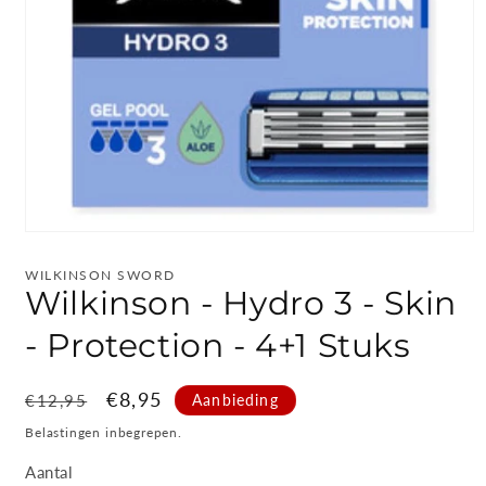
Media
1
openen
WILKINSON SWORD
in
Wilkinson - Hydro 3 - Skin
modaal
- Protection - 4+1 Stuks
Normale
Aanbiedingsprijs
€8,95
Aanbieding
€12,95
prijs
Belastingen inbegrepen.
Aantal