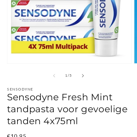
Media
M
1
2
openen
o
van
1
/
5
in
in
modaal
m
SENSODYNE
Sensodyne Fresh Mint
tandpasta voor gevoelige
tanden 4x75ml
Normale
€10,95