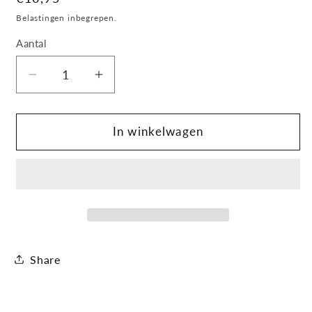
prijs
Belastingen inbegrepen.
Aantal
Aantal
Aantal
verlagen
verhogen
voor
voor
Sensodyne
Sensodyne
In winkelwagen
Fresh
Fresh
Mint
Mint
tandpasta
tandpasta
voor
voor
gevoelige
gevoelige
tanden
tanden
4x75ml
4x75ml
Share