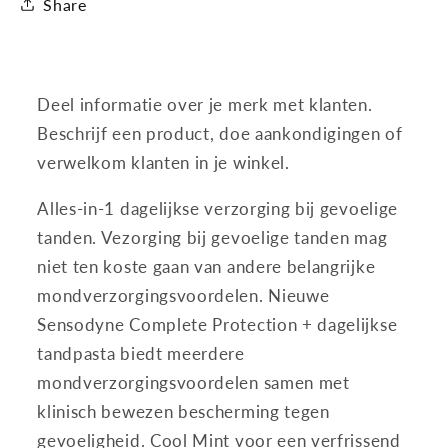
Share
voordeelverpakking
voordeelverpakking
-
-
4x75
4x75
ml
ml
Deel informatie over je merk met klanten.
Beschrijf een product, doe aankondigingen of
verwelkom klanten in je winkel.
Alles-in-1 dagelijkse verzorging bij gevoelige
tanden. Vezorging bij gevoelige tanden mag
niet ten koste gaan van andere belangrijke
mondverzorgingsvoordelen. Nieuwe
Sensodyne Complete Protection + dagelijkse
tandpasta biedt meerdere
mondverzorgingsvoordelen samen met
klinisch bewezen bescherming tegen
gevoeligheid. Cool Mint voor een verfrissend