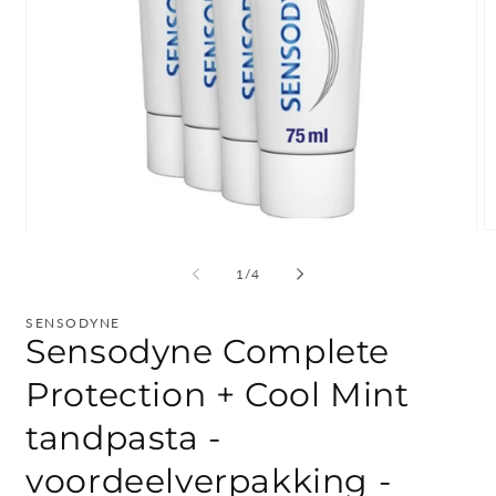
Media
M
1
2
openen
o
van
1
/
4
in
in
modaal
m
SENSODYNE
Sensodyne Complete
Protection + Cool Mint
tandpasta -
voordeelverpakking -