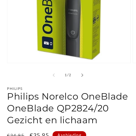
Media
M
1
2
openen
o
van
1
/
2
in
in
modaal
m
PHILIPS
Philips Norelco OneBlade
OneBlade QP2824/20
Gezicht en lichaam
Normale
Aanbiedingsprijs
€25,95
Aanbieding
€34,95