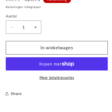
prijs
Belastingen inbegrepen.
Aantal
Aantal
Aantal
verlagen
verhogen
voor
voor
Philips
Philips
In winkelwagen
Norelco
Norelco
OneBlade
OneBlade
OneBlade
OneBlade
QP2824/20
QP2824/20
Gezicht
Gezicht
Meer betalingsopties
en
en
lichaam
lichaam
Share