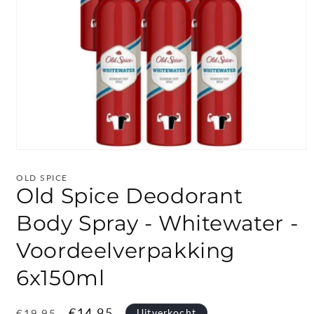
Media
1
openen
OLD SPICE
in
Old Spice Deodorant
modaal
Body Spray - Whitewater -
Voordeelverpakking
6x150ml
Normale
Aanbiedingsprijs
€14,95
Uitverkocht
€19,95