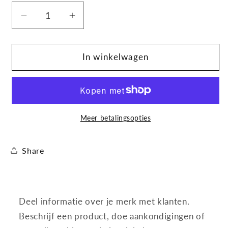
Aantal
Aantal
verlagen
verhogen
voor
voor
Nish
Nish
In winkelwagen
Man-
Man-
Hair
Hair
Wax-
Wax-
06
06
Mystic
Mystic
Meer betalingsopties
Gummy
Gummy
-
-
Share
6
6
stuks
stuks
Deel informatie over je merk met klanten.
Beschrijf een product, doe aankondigingen of