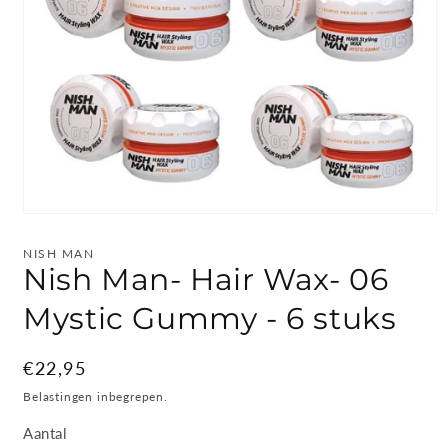
Media
1
openen
NISH MAN
in
Nish Man- Hair Wax- 06
modaal
Mystic Gummy - 6 stuks
Normale
€22,95
prijs
Belastingen inbegrepen.
Aantal