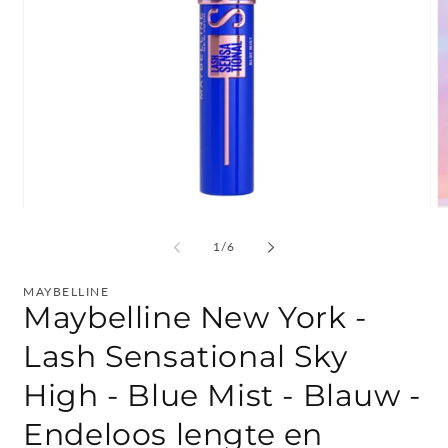
Media
M
1
2
openen
o
van
1
/
6
in
in
modaal
m
MAYBELLINE
Maybelline New York -
Lash Sensational Sky
High - Blue Mist - Blauw -
Endeloos lengte en