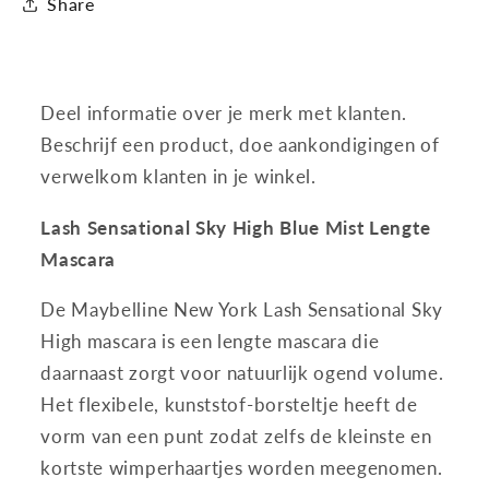
Share
-
-
Blue
Blue
Mist
Mist
-
-
Deel informatie over je merk met klanten.
Blauw
Blauw
-
-
Beschrijf een product, doe aankondigingen of
Endeloos
Endeloos
verwelkom klanten in je winkel.
lengte
lengte
en
en
Lash Sensational Sky High Blue Mist Lengte
volume
volume
Mascara
Mascara
Mascara
-
-
De Maybelline New York Lash Sensational Sky
7,2ml
7,2ml
High mascara is een lengte mascara die
daarnaast zorgt voor natuurlijk ogend volume.
Het flexibele, kunststof-borsteltje heeft de
vorm van een punt zodat zelfs de kleinste en
kortste wimperhaartjes worden meegenomen.