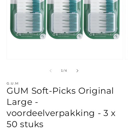
Media
M
1
2
openen
o
van
1
/
4
in
in
modaal
m
G.U.M
GUM Soft-Picks Original
Large -
voordeelverpakking - 3 x
50 stuks