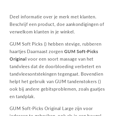
50
50
stuks
stuks
Deel informatie over je merk met klanten.
Beschrijf een product, doe aankondigingen of
verwelkom klanten in je winkel.
GUM Soft Picks () hebben stevige, rubberen
haartjes Daarnaast zorgen
GUM Soft-Picks
Original
voor een soort massage van het
tandvlees dat de doorbloeding verbetert en
tandvleesontstekingen tegengaat. Bovendien
helpt het gebruik van GUM tandenstokers ()
ook bij andere gebitsproblemen, zoals gaatjes
en tandplak.
GUM Soft-Picks Original Large zijn voor
iedereen te gebruiken, ook als je een beugel,