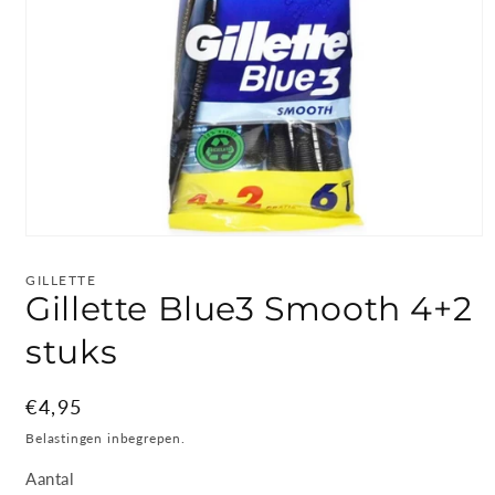
Media
1
openen
GILLETTE
in
Gillette Blue3 Smooth 4+2
modaal
stuks
Normale
€4,95
prijs
Belastingen inbegrepen.
Aantal