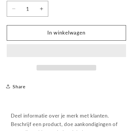
Aantal
Aantal
verlagen
verhogen
voor
voor
Gillette
Gillette
In winkelwagen
Blue3
Blue3
Smooth
Smooth
4+2
4+2
stuks
stuks
Share
Deel informatie over je merk met klanten.
Beschrijf een product, doe aankondigingen of